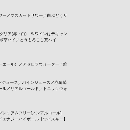
ワー／マスカットサワー／白ぶどうサ
リア(赤・白) ※ワインはデキャン
／緑茶ハイ／とうもろこし茶ハイ
ーエール）／アセロラウォーター／蜂
ーツジュース／パインジュース／赤葡萄
ール／リアルゴールド／トニックウォ
レミアムフリー[ノンアルコール]
／エナジーハイボール【ウイスキー】