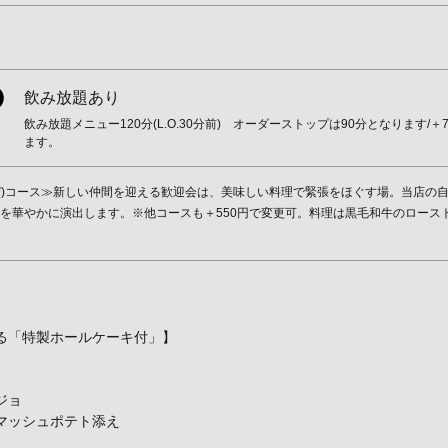
飲み放題あり
飲み放題メニュー120分(L.O.30分前) オーダーストップは90分となります/
ます。
I(みやび)コース≫新しい仲間を迎える歓迎会は、美味しい料理で緊張をほぐす場。当
を華やかに演出します。※他コースも＋550円で変更可。料理は黒毛和牛のロース
る「特製ホールケーキ付」】
ジョ
マッシュポテト添え