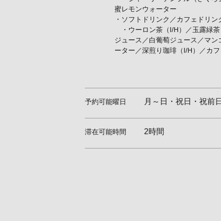
蜜レモンウォーター
・ソフトドリンク／カフェドリン
・ウーロン茶（I/H）／玉露緑茶
ジュース／白葡萄ジュース／マン
ーター／深煎り珈琲（I/H）／カフ
月～日・祝日・祝前
予約可能曜日
2時間
滞在可能時間