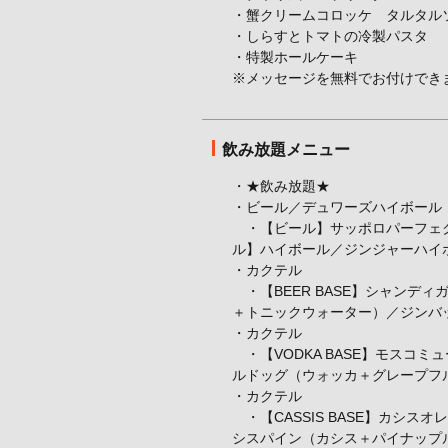
・蟹クリームコロッケ タルタル
・しらすとトマトの冷製パスタ
・特製ホールケーキ
※メッセージを無料でお付けでき
飲み放題メニュー
・★飲み放題★
・ビール／デュワーズハイボール
・【ビール】サッポロパーフェク
ル】ハイボール／ジンジャーハイ
・カクテル
・【BEER BASE】シャンデ
＋トニックウォーター）／ジンバ
・カクテル
・【VODKA BASE】モスコ
ルドッグ（ウォッカ＋グレープフ
・カクテル
・【CASSIS BASE】カシ
シスパイン（カシス＋パイナップル