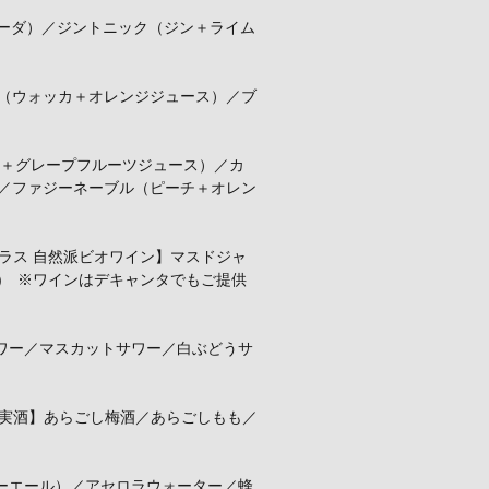
＋ソーダ）／ジントニック（ジン＋ライム
ー（ウォッカ＋オレンジジュース）／ブ
ス＋グレープフルーツジュース）／カ
）／ファジーネーブル（ピーチ＋オレン
ラス 自然派ビオワイン】マスドジャ
白) ※ワインはデキャンタでもご提供
ワー／マスカットサワー／白ぶどうサ
実酒】あらごし梅酒／あらごしもも／
ーエール）／アセロラウォーター／蜂