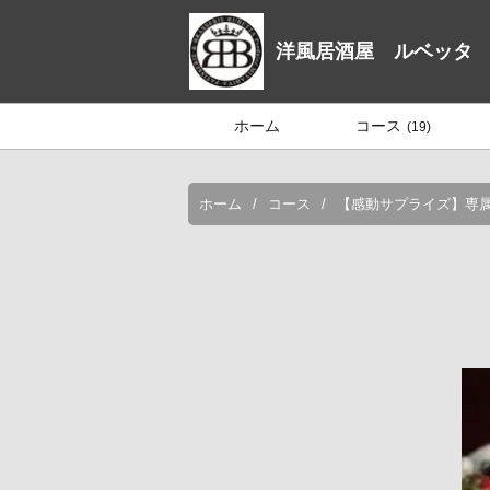
洋風居酒屋 ルベッタ
ホーム
コース
(19)
ホーム
コース
【感動サプライズ】専属