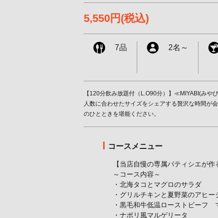
5,550円
(税込)
7品
2名
～
【120分飲み放題付（L.O90分）】≪MIYAB
人数に合わせたサイズをシェアする贅沢な時間が会
のひとときを堪能ください。
コースメニュー
【当店自慢の専属パティシエが作
～コース内容～
・北海タコとマグロのサラダ
・グリルチキンと夏野菜のアヒー
・黒毛和牛低温ローストビーフ 
・ナポリ風マルゲリータ