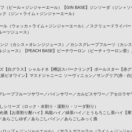
ィガフ（ビール＋ジンジャーエール）【GIN BASE】ジンソーダ（ジン
ック（ジン＋ライム＋ジンジャーエール）
ミュール（ウォッカ＋ライム＋ジンジャーエール）／スクリュードライバ
ルーツジュース）
スオレンジ（カシス＋オレンジジュース）／カシスグレープフルーツ（カシ
ジュース）【PEACH BASE】ピーチウーロン（ピーチ＋ウーロン茶
ズ【白グラス】シャルドネ【樽詰スパークリング】ポールスター【赤グ
然派ビオワイン】マスドジャニーニ ソーヴィニョン／サングリア(赤・
レープフルーツサワー／パインサワー／カルピスサワー／アセロラサ
ごしシリーズ（ロック・水割り・湯割り・ソーダ割り）
め酒【お茶割り酎ハイ】烏龍ハイ／緑茶ハイ／とうもろこし茶ハイ【果
／あらごしゆず／あらごしパイン／あらごしみっく酒
ロップ＋ジンジャーエール）／サラトガクーラー（ライム＋ジンジャ