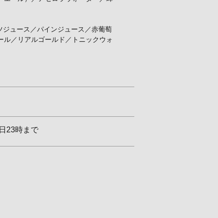
ーツジュース／パインジュース／赤葡萄
ール／リアルゴールド／トニックウォ
日23時まで