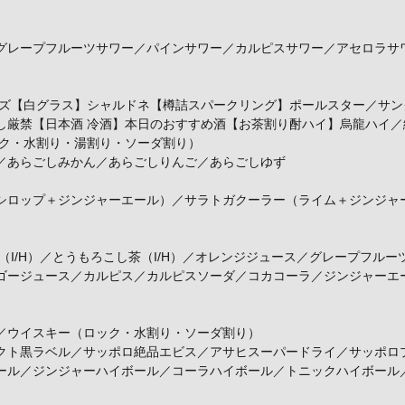
レープフルーツサワー／パインサワー／カルピスサワー／アセロラサ
ズ【白グラス】シャルドネ【樽詰スパークリング】ポールスター／サング
し厳禁【日本酒 冷酒】本日のおすすめ酒【お茶割り酎ハイ】烏龍ハイ
ック・水割り・湯割り・ソーダ割り）
あらごしみかん／あらごしりんご／あらごしゆず
ロップ＋ジンジャーエール）／サラトガクーラー（ライム＋ジンジャ
（I/H）／とうもろこし茶（I/H）／オレンジジュース／グレープフル
ゴージュース／カルピス／カルピスソーダ／コカコーラ／ジンジャーエ
／ウイスキー（ロック・水割り・ソーダ割り）
ト黒ラベル／サッポロ絶品エビス／アサヒスーパードライ／サッポロプ
ール／ジンジャーハイボール／コーラハイボール／トニックハイボール