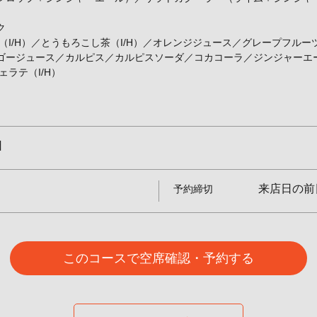
ク
（I/H）／とうもろこし茶（I/H）／オレンジジュース／グレープフル
ゴージュース／カルピス／カルピスソーダ／コカコーラ／ジンジャーエ
ェラテ（I/H）
日
来店日の前
予約締切
このコースで空席確認・予約する