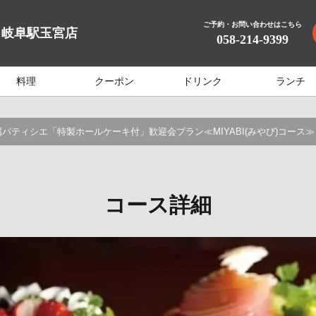
ご予約・お問い合わせはこちら
 岐阜駅玉宮店
058-214-9399
料理
クーポン
ドリンク
ランチ
パティシエ「特製ホールケーキ付」歓迎会プラン≪MIYABI(みやび)コース≫
コース詳細