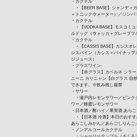
・カクテル
・【BEER BASE】シャンデ
＋トニックウォーター）／ジンバ
・カクテル
・【VODKA BASE】モスコ
ルドッグ（ウォッカ＋グレープフ
・カクテル
・【CASSIS BASE】カシ
シスパイン（カシス＋パイナップル
ジジュース）
・グラスワイン
・【赤グラス】カベルネ シラー
ニーニ カリニャン【白グラス 自
できます。※飲み残し厳禁
・サワー
・瀬戸内レモンサワー／ピンクグ
ワー／蜂蜜レモンサワー
・日本酒／酎ハイ／果実酒 あら
・【日本酒 冷酒】本日のおすす
あらごしみかん／あらごしりんご
・ノンアルコールカクテル
・シャーリーテンプル（ざくろシ