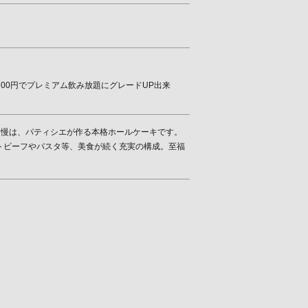
＋700円でプレミアム飲み放題にグレードUP出来
店の自慢は、パティシエが作る本格ホールケーキです。
トビーフやパスタ等、美食が続く充実の構成。至福