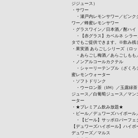
ジジュース）
・サワー
・瀬戸内レモンサワー／ピンクグ
ワー／蜂蜜レモンサワー
・グラスワイン／日本酒／酎ハイ
・【赤グラス】カベルネ シラー
タでもご提供できます。※飲み残
・果実酒 あらごしシリーズ（ロ
・あらごし梅酒／あらごしもも／
・ノンアルコールカクテル
・シャーリーテンプル（ざくろシ
蜜レモンウォーター
・ソフトドリンク
・ウーロン茶（I/H）／玉露緑茶
ジュース／白葡萄ジュース／マン
ーター
・★プレミアム飲み放題★
・ビール／デュワーズハイボール
・【ビール】サッポロパーフェク
【デュワーズハイボール】ハイボ
デュワーズ／マルス