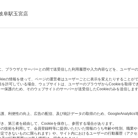
岐阜駅玉宮店
た時に、ブラウザとサーバーとの間で送受信した利用履歴や入力内容などを、ユーザー
okieの情報を使って、ページの運営者はユーザーごとに表示を変えたりすることが
受信を許可している場合、ウェブサイトは、ユーザーのブラウザからCookieを取得で
ー保護のため、そのウェブサイトのサーバーが送受信したCookieのみを送信しま
利便性の向上、広告の配信、及び統計データの取得のため、GoogleAnalytics
き、第三者を経由して、Cookieを保存し、参照する場合があります。
Script等の技術を利用して、会員登録時等に提供いただいた情報のうち年齢や性別、職
定できないものに限られます）や、サイト内におけるユーザーの行動履歴（アクセ