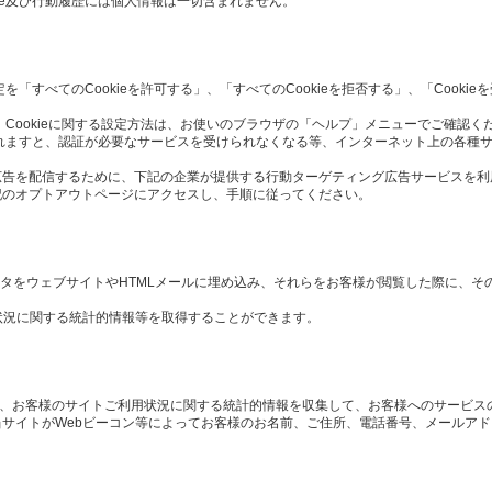
ie及び行動履歴には個人情報は一切含まれません。
定を「すべてのCookieを許可する」、「すべてのCookieを拒否する」、「Cook
 Cookieに関する設定方法は、お使いのブラウザの「ヘルプ」メニューでご確認く
択されますと、認証が必要なサービスを受けられなくなる等、インターネット上の各種
広告を配信するために、下記の企業が提供する行動ターゲティング広告サービスを利
記のオプトアウトページにアクセスし、手順に従ってください。
や画像データをウェブサイトやHTMLメールに埋め込み、それらをお客様が閲覧した際に、
状況に関する統計的情報等を取得することができます。
や、お客様のサイトご利用状況に関する統計的情報を収集して、お客様へのサービス
サイトがWebビーコン等によってお客様のお名前、ご住所、電話番号、メールア